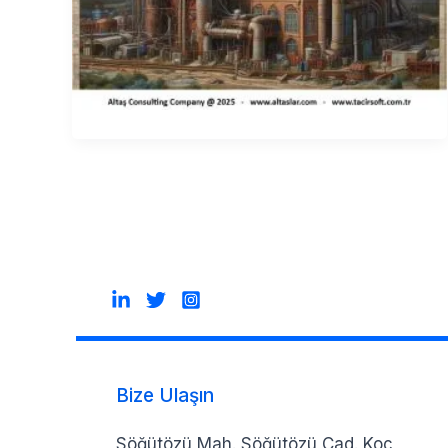
Bize Ulaşın
Söğütözü Mah. Söğütözü Cad. Koç