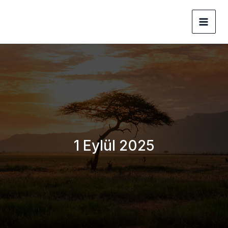
İçeriğe
Altaş Consulting Company
Atla
1 Eylül 2025