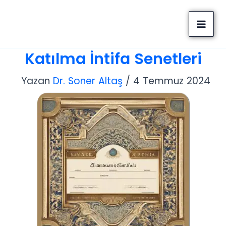
İçeriğe
Altaş Consulting
atla
Company
Katılma İntifa Senetleri
Yazan
Dr. Soner Altaş
/
4 Temmuz 2024